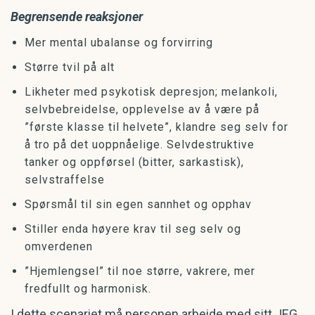
Begrensende reaksjoner
Mer mental ubalanse og forvirring
Større tvil på alt
Likheter med psykotisk depresjon; melankoli,
selvbebreidelse, opplevelse av å være på
”første klasse til helvete”, klandre seg selv for
å tro på det uoppnåelige. Selvdestruktive
tanker og oppførsel (bitter, sarkastisk),
selvstraffelse
Spørsmål til sin egen sannhet og opphav
Stiller enda høyere krav til seg selv og
omverdenen
”Hjemlengsel” til noe større, vakrere, mer
fredfullt og harmonisk.
I dette scenariet må personen arbeide med sitt JEG