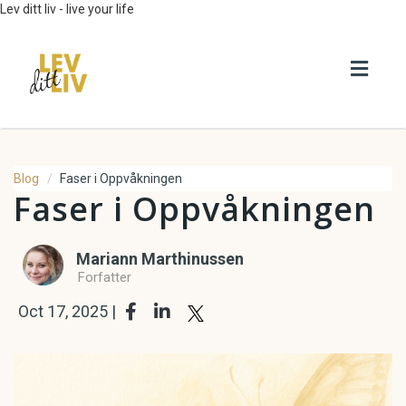
Lev ditt liv - live your life
Toggl
navig
Blog
Faser i Oppvåkningen
Faser i Oppvåkningen
Mariann Marthinussen
Forfatter
Oct 17, 2025 |